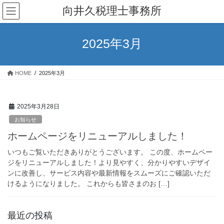
コ
ナ
向井久税理士事務所
ン
ビ
テ
ゲ
ン
ー
2025年3月
ツ
シ
へ
ョ
ス
ン
HOME
2025年3月
キ
に
ッ
移
プ
動
2025年3月28日
お知らせ
ホームページをリニューアルしました！
いつもご覧いただきありがとうございます。 この度、ホームペー
ジをリニューアルしました！より見やすく、分かりやすいデザイ
ンに改善し、サービス内容や最新情報をスムーズにご確認いただ
けるようになりました。 これからも皆さまのお […]
最近の投稿