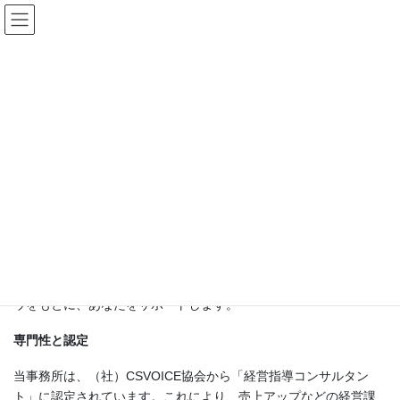
コ
ナ
向井久税理士事務所
ン
ビ
テ
ゲ
HOME
事業所案内
ン
ー
ツ
シ
へ
ョ
ス
ン
キ
に
事業所案内
ッ
移
プ
動
Office Profile
30年にわたる実績と経営サポート
当事務所は、大阪十三に位置し、親子２代にわたり30年の実績を
有しています。1,000件を超える申告実績があり、蓄積したノウハ
ウをもとに、あなたをサポートします。
専門性と認定
当事務所は、（社）CSVOICE協会から「経営指導コンサルタン
ト」に認定されています。これにより、売上アップなどの経営課